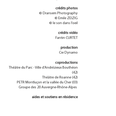
crédits photos
© Dransem Photography
© Emile ZEIZIG
© le son dans l’oeil
crédits vidéo
Fantin CURTET
production
Cie Dynamo
coproductions
Théâtre du Parc - Ville d’Andrézieux Bouthéon
(42)
Théâtre de Roanne (42)
PETR Montluçon et la vallée du Cher (03)
Groupe des 20 Auvergne-Rhône-Alpes
aides et soutiens en résidence
Théâtre de Roanne (42)
Théâtre du Parc - Andrézieux-Bouthéon (42)
L’échappé de Sorbiers (42)